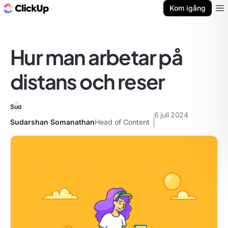
ClickUp-bloggen
Kom igång
Ope
Hur man arbetar på
distans och reser
6 juli 2024
Sudarshan Somanathan
Head of Content