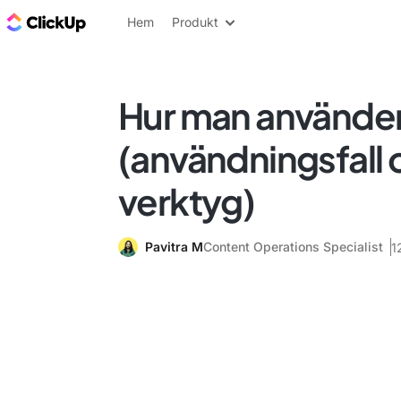
ClickUp-bloggen
Hem
Produkt
Hur man använder 
(användningsfall 
verktyg)
Pavitra M
Content Operations Specialist
1