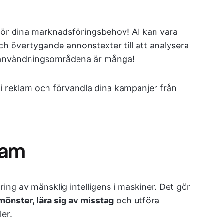
 för dina marknadsföringsbehov! AI kan vara
och övertygande annonstexter till att analysera
 användningsområdena är många!
 i reklam och förvandla dina kampanjer från
lam
lering av mänsklig intelligens i maskiner. Det gör
önster, lära sig av misstag
och utföra
er.