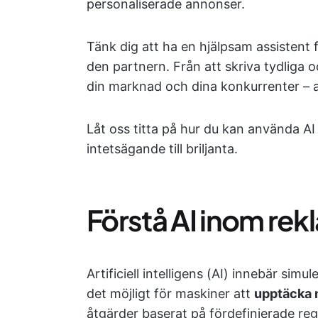
personaliserade annonser.
Tänk dig att ha en hjälpsam assistent
den partnern. Från att skriva tydliga 
din marknad och dina konkurrenter –
Låt oss titta på hur du kan använda AI
intetsägande till briljanta.
Förstå AI inom rek
Artificiell intelligens (AI) innebär simu
det möjligt för maskiner att
upptäcka m
åtgärder baserat på fördefinierade regl