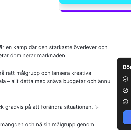
Börja anv
är en kamp där den starkaste överlever och
etar dominerar marknaden.
Bör
nå rätt målgrupp och lansera kreativa
rala – allt detta med snäva budgetar och ännu
k gradvis på att förändra situationen. ✨
rån mängden och nå sin målgrupp genom