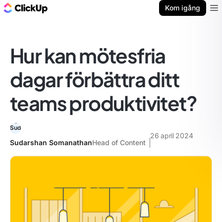
ClickUp-bloggen
Kom igång
Ope
Hur kan mötesfria
dagar förbättra ditt
teams produktivitet?
26 april 2024
Sudarshan Somanathan
Head of Content