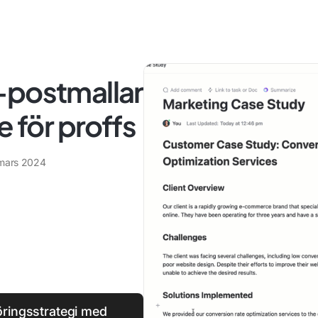
-postmallar
e för proffs
mars 2024
öringsstrategi med