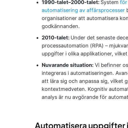
1990-talet–2000-talet:
System
för
automatisering av affärsprocesser
b
organisationer att automatisera ko
godkännanden.
2010-talet:
Under det senaste decen
processautomation (RPA) – mjukvaru
uppgifter i olika applikationer, vilk
Nuvarande situation:
Vi befinner oss
integreras i automatiseringen. Avan
att lära sig och anpassa sig, vilke
kontextmedveten. Kognitiv automati
analys är nu avgörande för automat
Automatisera uppgifter i