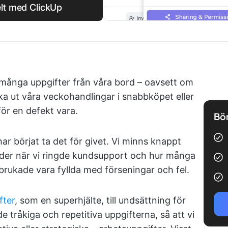
lt med ClickUp
t många uppgifter från våra bord – oavsett om
ka ut våra veckohandlingar i snabbköpet eller
för en defekt vara.
Bör
har börjat ta det för givet. Vi minns knappt
ider när vi ringde kundsupport och hur många
rukade vara fyllda med förseningar och fel.
fter
, som en superhjälte, till undsättning för
 tråkiga och repetitiva uppgifterna, så att vi