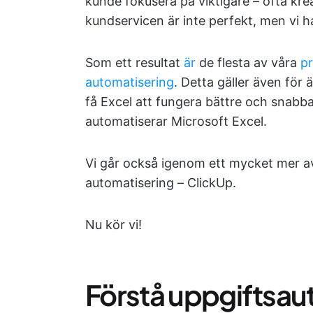
kunde fokusera på viktigare – ofta kreat
kundservicen är inte perfekt, men vi h
Som ett resultat
är
de flesta av våra
pr
automatisering
. Detta gäller även för 
få Excel att fungera bättre och snabba
automatiserar Microsoft Excel.
Vi går också igenom ett mycket mer a
automatisering – ClickUp.
Nu kör vi!
Förstå uppgiftsau