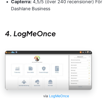
Capterra:
4,5/5 (över 240 recensioner) För
Dashlane Business
4. LogMeOnce
via
LogMeOnce