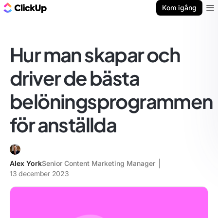
ClickUp-bloggen
Kom igång
Ope
Hur man skapar och
driver de bästa
belöningsprogrammen
för anställda
Alex York
Senior Content Marketing Manager
13 december 2023