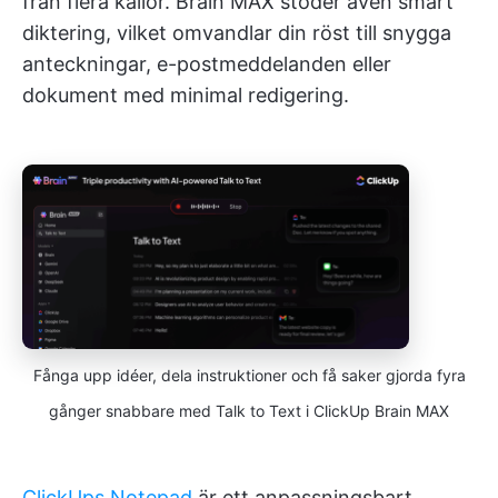
från flera källor. Brain MAX stöder även smart
diktering, vilket omvandlar din röst till snygga
anteckningar, e-postmeddelanden eller
dokument med minimal redigering.
Fånga upp idéer, dela instruktioner och få saker gjorda fyra
gånger snabbare med Talk to Text i ClickUp Brain MAX
ClickUps Notepad
är ett anpassningsbart