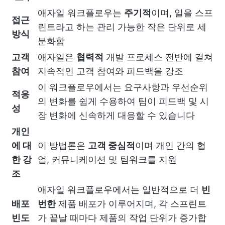
애자일 워크플로우는
주기적
이며, 일을 스프
접근
린트라고 하는 관리 가능한 작은 단위로 세
방식
분화함
고객
애자일은
협력적
개발 프로세스 전반에 걸쳐
참여
지속적인 고객 참여와 피드백을 강조
이 워크플로우에서는 요구사항과 우선순위
적응
의 변화를 쉽게 수용하여 팀이 피드백 및 시
성
장 변화에 신속하게 대응할 수 있습니다
개인
에 대
이 방법론은
고객 중심적
이며 개인 간의 협
한 강
업, 커뮤니케이션 및 팀워크를 지원
조
애자일 워크플로우에서는 일반적으로 더
빈
배포
번한
제품 배포가 이루어지며, 각 스프린트
빈도
가 끝날 때마다 제품의 작업 단위가 증가합