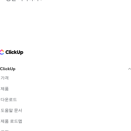
ClickUp Logo
ClickUp
가격
제품
다운로드
도움말 문서
제품 로드맵