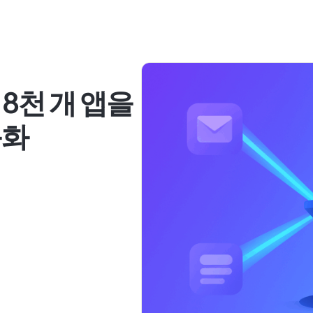
I: 8천 개 앱을
동화