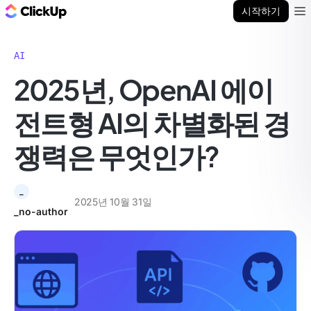
ClickUp 블로그
시작하기
Ope
AI
2025년, OpenAI 에이
전트형 AI의 차별화된 경
쟁력은 무엇인가?
_
2025년 10월 31일
_no-author