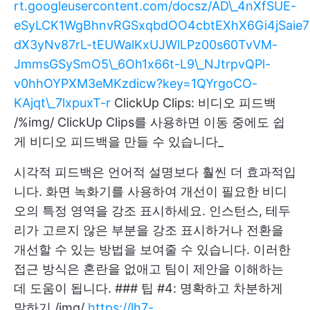
rt.googleusercontent.com/docsz/AD\_4nXfSUE-
eSyLCK1WgBhnvRGSxqbdOO4cbtEXhX6Gi4jSaie7
dX3yNv87rL-tEUWalKxUJWlLPz00s60TvVM-
JmmsGSySmO5\_6Oh1x66t-L9\_NJtrpvQPl-
v0hhOYPXM3eMKzdicw?key=1QYrgoCO-
KAjqt\_7lxpuxT-r
ClickUp Clips: 비디오 피드백
/%img/ ClickUp Clips를 사용하면 이동 중에도 쉽
게 비디오 피드백을 만들 수 있습니다_
시각적 피드백은 언어적 설명보다 훨씬 더 효과적입
니다. 화면 녹화기를 사용하여 개선이 필요한 비디
오의 특정 영역을 강조 표시하세요. 인스턴스, 테두
리가 고르지 않은 부분을 강조 표시하거나 전환을
개선할 수 있는 방법을 보여줄 수 있습니다. 이러한
접근 방식은 혼란을 없애고 팀이 제안을 이해하는
데 도움이 됩니다. ### 팁 #4: 명확하고 차분하게
말하기 /img/
https://lh7-