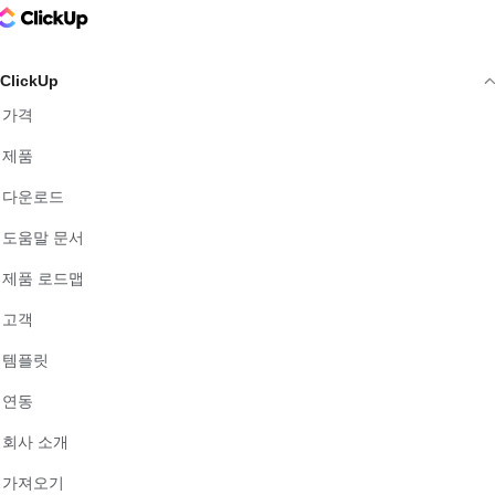
ClickUp Logo
ClickUp
가격
제품
다운로드
도움말 문서
제품 로드맵
고객
템플릿
연동
회사 소개
가져오기