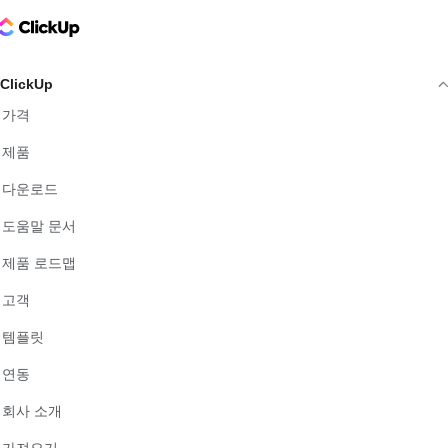
ClickUp Logo
ClickUp
가격
제품
다운로드
도움말 문서
제품 로드맵
고객
템플릿
연동
회사 소개
가져오기