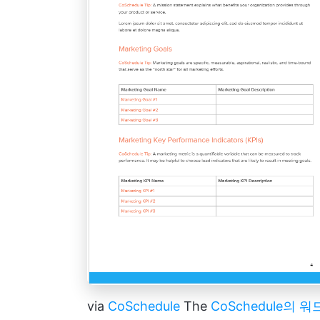
via
CoSchedule
The
CoSchedule의