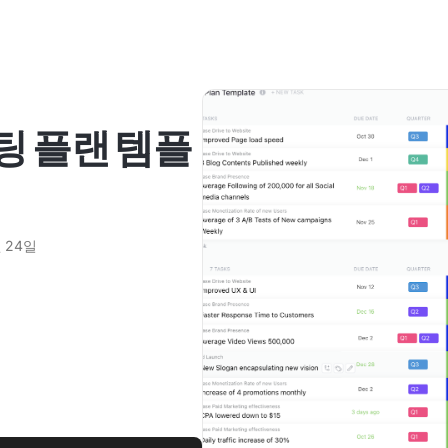
팅 플랜 템플
월 24일