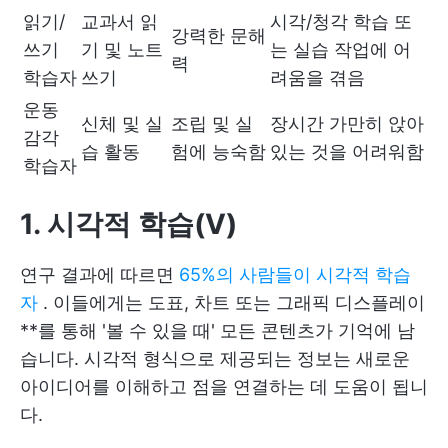
읽기/
교과서 읽
시각/청각 학습 또
강력한 문해
쓰기
기 및 노트
는 실습 작업에 어
력
학습자
쓰기
려움을 겪음
운동
신체 및 실
조립 및 실
장시간 가만히 앉아
감각
습 활동
험에 능숙함
있는 것을 어려워함
학습자
1. 시각적 학습(V)
연구 결과에 따르면
65%의 사람들이 시각적 학습
자
. 이들에게는 도표, 차트 또는 그래픽 디스플레이
**를 통해 '볼 수 있을 때' 모든 콘텐츠가 기억에 남
습니다. 시각적 형식으로 제공되는 정보는 새로운
아이디어를 이해하고 점을 연결하는 데 도움이 됩니
다.