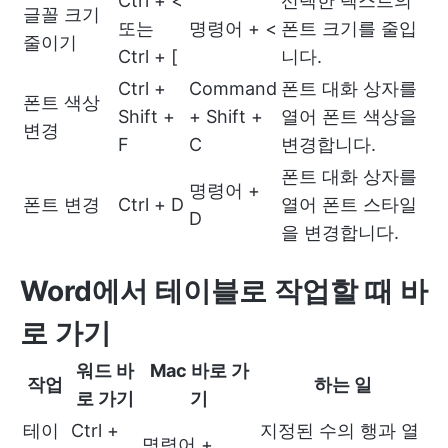
Ctrl + <
선택한 텍스트의
글꼴 크기
또는
명령어 + <
폰트 크기를 줄입
줄이기
Ctrl + [
니다.
Ctrl +
Command
폰트 대화 상자를
폰트 색상
Shift +
+ Shift +
열어 폰트 색상을
변경
F
C
변경합니다.
폰트 대화 상자를
명령어 +
폰트 변경
Ctrl + D
열어 폰트 스타일
D
을 변경합니다.
Word에서 테이블로 작업할 때 바
로 가기
워드 바
Mac 바로 가
작업
하는 일
로 가기
기
테이
Ctrl +
지정된 수의 행과 열
명령어 +