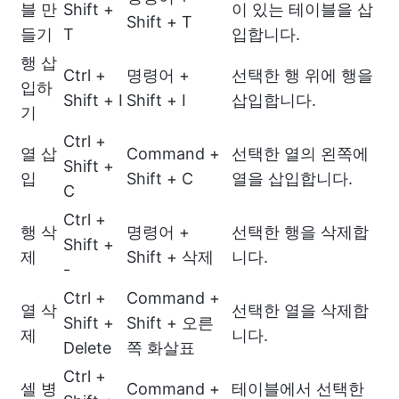
블 만
Shift +
이 있는 테이블을 삽
Shift + T
들기
T
입합니다.
행 삽
Ctrl +
명령어 +
선택한 행 위에 행을
입하
Shift + I
Shift + I
삽입합니다.
기
Ctrl +
열 삽
Command +
선택한 열의 왼쪽에
Shift +
입
Shift + C
열을 삽입합니다.
C
Ctrl +
행 삭
명령어 +
선택한 행을 삭제합
Shift +
제
Shift + 삭제
니다.
-
Ctrl +
Command +
열 삭
선택한 열을 삭제합
Shift +
Shift + 오른
제
니다.
Delete
쪽 화살표
Ctrl +
셀 병
Command +
테이블에서 선택한