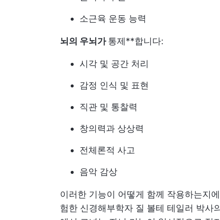
소근육 운동 능력
뇌의 우뇌가
통제**합니다:
시각 및 공간 처리
감정 인식 및 표현
직관 및 통찰력
창의력과 상상력
전체론적 사고
음악 감상
이러한 기능이 어떻게 함께 작용하는지에
험한 신경해부학자 질 볼테 테일러 박사의