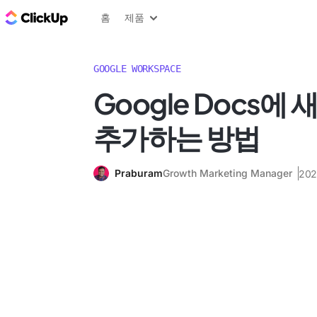
ClickUp 블로그
홈
제품
GOOGLE WORKSPACE
Google Docs에
추가하는 방법
Praburam
Growth Marketing Manager
20