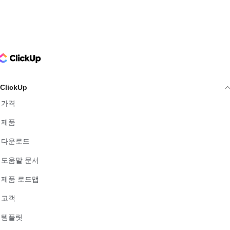
ClickUp Logo
ClickUp
가격
제품
다운로드
도움말 문서
제품 로드맵
고객
템플릿