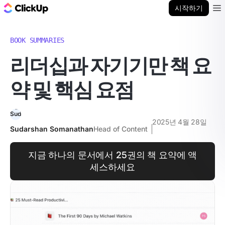
ClickUp 블로그
시작하기
Ope
BOOK SUMMARIES
리더십과 자기기만 책 요
약 및 핵심 요점
2025년 4월 28일
Sudarshan Somanathan
Head of Content
지금 하나의 문서에서 25권의 책 요약에 액
세스하세요