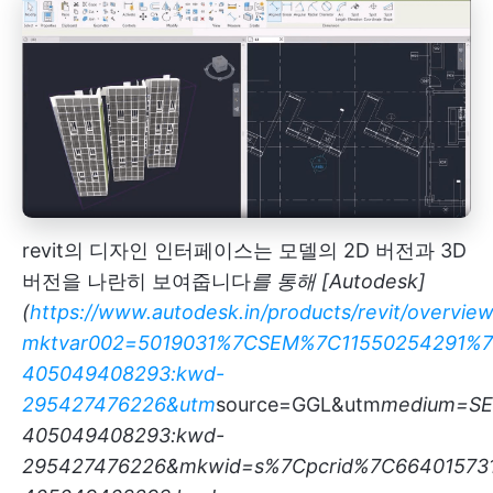
revit의 디자인 인터페이스는 모델의 2D 버전과 3D
버전을 나란히 보여줍니다
를 통해 [Autodesk]
(
https://www.autodesk.in/products/revit/overvie
mktvar002=5019031%7CSEM%7C11550254291%7
405049408293:kwd-
295427476226&utm
source=GGL&utm
medium=S
405049408293:kwd-
295427476226&mkwid=s%7Cpcrid%7C66401573