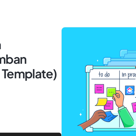
n
umban
 Template)