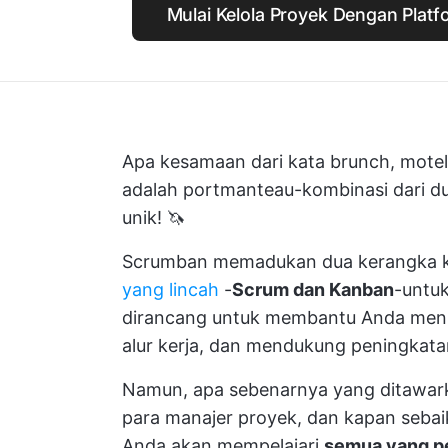
Mulai Kelola Proyek Dengan Plat
Apa kesamaan dari kata brunch, mote
adalah portmanteau-kombinasi dari du
unik! 🦄
Scrumban memadukan dua kerangka ke
yang lincah
-
Scrum dan Kanban
-untu
dirancang untuk membantu Anda menin
alur kerja, dan mendukung peningkata
Namun, apa sebenarnya yang ditawarka
para manajer proyek, dan kapan sebai
Anda akan mempelajari
semua yang pe