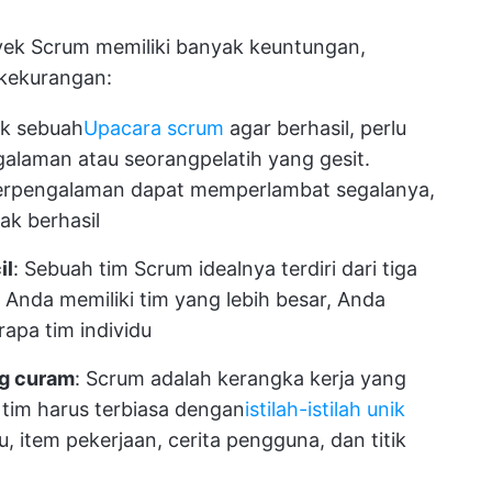
ek Scrum memiliki banyak keuntungan,
 kekurangan:
uk sebuah
Upacara scrum
agar berhasil, perlu
galaman atau seorang
pelatih yang gesit
.
berpengalaman dapat memperlambat segalanya,
ak berhasil
il
: Sebuah tim Scrum idealnya terdiri dari tiga
a Anda memiliki tim yang lebih besar, Anda
pa tim individu
ng curam
: Scrum adalah kerangka kerja yang
 tim harus terbiasa dengan
istilah-istilah unik
, item pekerjaan, cerita pengguna, dan titik