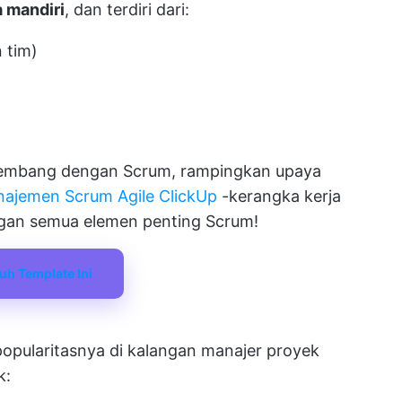
a mandiri
, dan terdiri dari:
 tim)
kembang dengan Scrum, rampingkan upaya
ajemen Scrum Agile ClickUp
-kerangka kerja
gan semua elemen penting Scrum!
uh Template Ini
opularitasnya di kalangan manajer proyek
k: