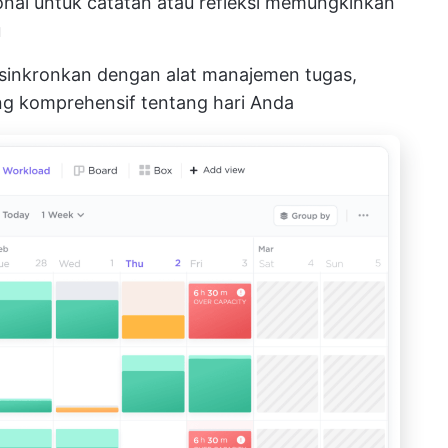
onal untuk catatan atau refleksi memungkinkan
u
disinkronkan dengan alat manajemen tugas,
 komprehensif tentang hari Anda