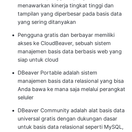
menawarkan kinerja tingkat tinggi dan
tampilan yang diperbesar pada basis data
yang sering ditanyakan
Pengguna gratis dan berbayar memiliki
akses ke CloudBeaver, sebuah sistem
manajemen basis data berbasis web yang
siap untuk cloud
DBeaver Portable adalah sistem
manajemen basis data relasional yang bisa
Anda bawa ke mana saja melalui perangkat
seluler
DBeaver Community adalah alat basis data
universal gratis dengan dukungan dasar
untuk basis data relasional seperti MySQL,