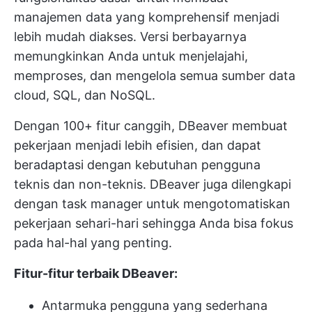
manajemen data yang komprehensif menjadi
lebih mudah diakses. Versi berbayarnya
memungkinkan Anda untuk menjelajahi,
memproses, dan mengelola semua sumber data
cloud, SQL, dan NoSQL.
Dengan 100+ fitur canggih, DBeaver membuat
pekerjaan menjadi lebih efisien, dan dapat
beradaptasi dengan kebutuhan pengguna
teknis dan non-teknis. DBeaver juga dilengkapi
dengan task manager untuk mengotomatiskan
pekerjaan sehari-hari sehingga Anda bisa fokus
pada hal-hal yang penting.
Fitur-fitur terbaik DBeaver:
Antarmuka pengguna yang sederhana