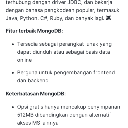
terhubung dengan driver JDBC, dan bekerja
dengan bahasa pengkodean populer, termasuk
Java, Python, C#, Ruby, dan banyak lagi.
👾
Fitur terbaik MongoDB:
Tersedia sebagai perangkat lunak yang
dapat diunduh atau sebagai basis data
online
Berguna untuk pengembangan frontend
dan backend
Keterbatasan MongoDB:
Opsi gratis hanya mencakup penyimpanan
512MB dibandingkan dengan alternatif
akses MS lainnya