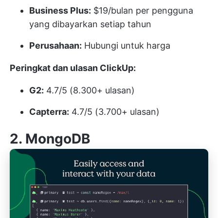
Business Plus:
$19/bulan per pengguna
yang dibayarkan setiap tahun
Perusahaan:
Hubungi untuk harga
Peringkat dan ulasan ClickUp:
G2:
4.7/5 (8.300+ ulasan)
Capterra:
4.7/5 (3.700+ ulasan)
2. MongoDB