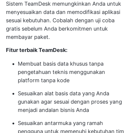
Sistem TeamDesk memungkinkan Anda untuk
menyesuaikan data dan memodifikasi aplikasi
sesuai kebutuhan. Cobalah dengan uji coba
gratis sebelum Anda berkomitmen untuk
membayar paket.
Fitur terbaik TeamDesk:
Membuat basis data khusus tanpa
pengetahuan teknis menggunakan
platform tanpa kode
Sesuaikan alat basis data yang Anda
gunakan agar sesuai dengan proses yang
menjadi andalan bisnis Anda
Sesuaikan antarmuka yang ramah
pengguna untuk memenuhi kebutuhan tim