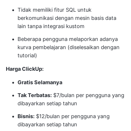
Tidak memiliki fitur SQL untuk
berkomunikasi dengan mesin basis data
lain tanpa integrasi kustom
Beberapa pengguna melaporkan adanya
kurva pembelajaran (diselesaikan dengan
tutorial)
Harga ClickUp:
Gratis Selamanya
Tak Terbatas:
$7/bulan per pengguna yang
dibayarkan setiap tahun
Bisnis:
$12/bulan per pengguna yang
dibayarkan setiap tahun