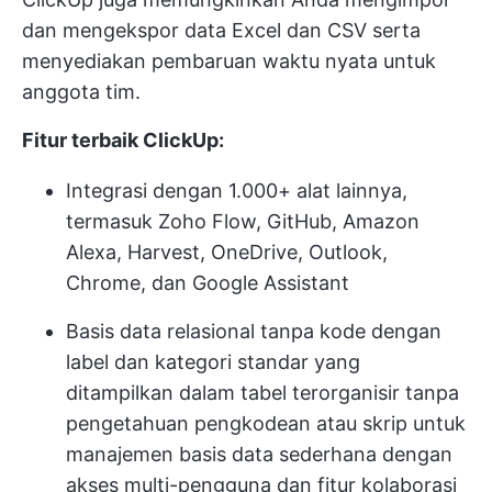
dan mengekspor data Excel dan CSV serta
menyediakan pembaruan waktu nyata untuk
anggota tim.
Fitur terbaik ClickUp:
Integrasi dengan 1.000+ alat lainnya,
termasuk Zoho Flow, GitHub, Amazon
Alexa, Harvest, OneDrive, Outlook,
Chrome, dan Google Assistant
Basis data relasional tanpa kode dengan
label dan kategori standar yang
ditampilkan dalam tabel terorganisir tanpa
pengetahuan pengkodean atau skrip untuk
manajemen basis data sederhana dengan
akses multi-pengguna dan fitur kolaborasi