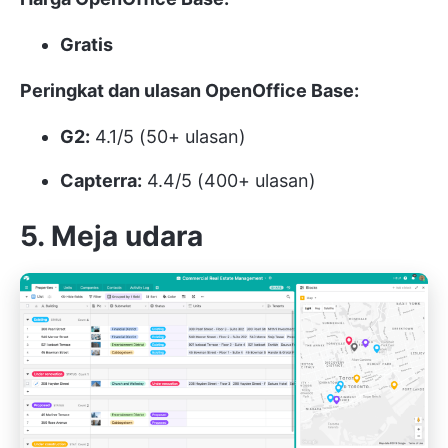
Gratis
Peringkat dan ulasan OpenOffice Base:
G2:
4.1/5 (50+ ulasan)
Capterra:
4.4/5 (400+ ulasan)
5. Meja udara