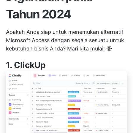
Tahun 2024
Apakah Anda siap untuk menemukan alternatif
Microsoft Access dengan segala sesuatu untuk
kebutuhan bisnis Anda? Mari kita mulai! 🤩
1.
ClickUp