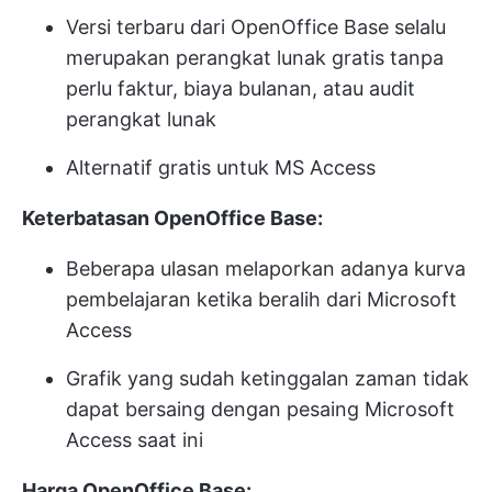
Versi terbaru dari OpenOffice Base selalu
merupakan perangkat lunak gratis tanpa
perlu faktur, biaya bulanan, atau audit
perangkat lunak
Alternatif gratis untuk MS Access
Keterbatasan OpenOffice Base:
Beberapa ulasan melaporkan adanya kurva
pembelajaran ketika beralih dari Microsoft
Access
Grafik yang sudah ketinggalan zaman tidak
dapat bersaing dengan pesaing Microsoft
Access saat ini
Harga OpenOffice Base: