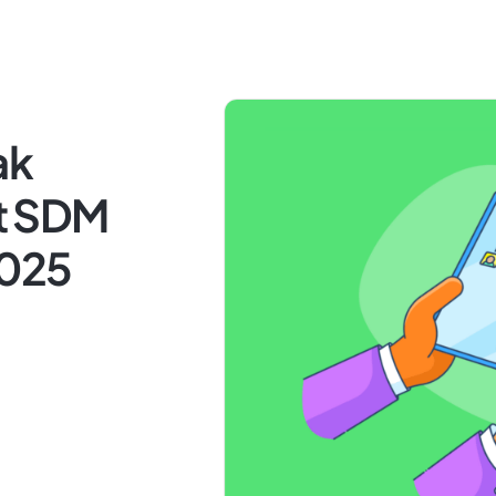
ak
t SDM
2025