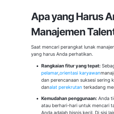
Apa yang Harus An
Manajemen Talen
Saat mencari perangkat lunak manajem
yang harus Anda perhatikan.
Rangkaian fitur yang tepat:
Sebag
pelamar
,
orientasi karyawan
manaj
dan perencanaan suksesi sering ka
dan
alat perekrutan
terkadang meru
Kemudahan penggunaan:
Anda ti
atau berhari-hari untuk mencari 
Anda adalah bisnis kecil. Di sisi l