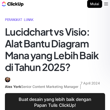
Blog ClickUp
Mulai
Ope
PERANGKAT LUNAK
Lucidchart vs Visio:
Alat Bantu Diagram
Mana yang Lebih Baik
di Tahun 2025?
7 April 2024
Alex York
Senior Content Marketing Manager
Buat desain yang lebih baik dengan
Papan Tulis ClickUp!