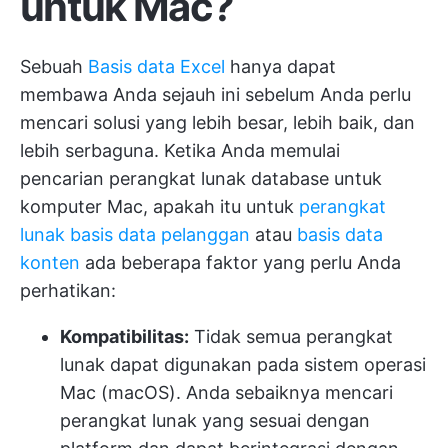
untuk Mac?
Sebuah
Basis data Excel
hanya dapat
membawa Anda sejauh ini sebelum Anda perlu
mencari solusi yang lebih besar, lebih baik, dan
lebih serbaguna. Ketika Anda memulai
pencarian perangkat lunak database untuk
komputer Mac, apakah itu untuk
perangkat
lunak basis data pelanggan
atau
basis data
konten
ada beberapa faktor yang perlu Anda
perhatikan:
Kompatibilitas:
Tidak semua perangkat
lunak dapat digunakan pada sistem operasi
Mac (macOS). Anda sebaiknya mencari
perangkat lunak yang sesuai dengan