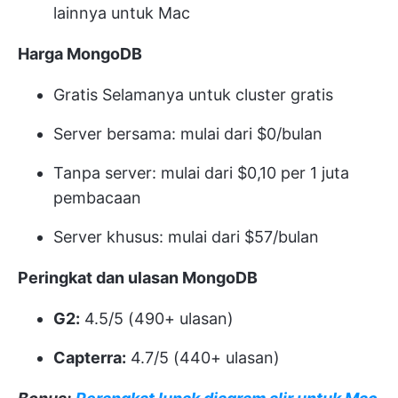
lainnya untuk Mac
Harga MongoDB
Gratis Selamanya untuk cluster gratis
Server bersama: mulai dari $0/bulan
Tanpa server: mulai dari $0,10 per 1 juta
pembacaan
Server khusus: mulai dari $57/bulan
Peringkat dan ulasan MongoDB
G2:
4.5/5 (490+ ulasan)
Capterra:
4.7/5 (440+ ulasan)