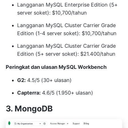
Langganan MySQL Enterprise Edition (5+
server soket): $10,700/tahun
Langganan MySQL Cluster Carrier Grade
Edition (1-4 server soket): $10,700/tahun
Langganan MySQL Cluster Carrier Grade
Edition (5+ server soket): $21.400/tahun
Peringkat dan ulasan MySQL Workbench
G2:
4.5/5 (30+ ulasan)
Capterra:
4.6/5 (1.950+ ulasan)
3. MongoDB