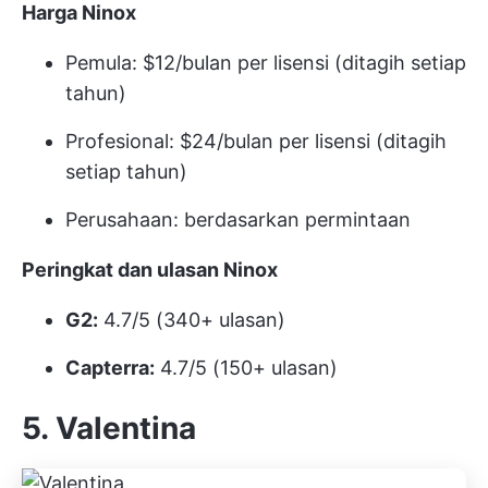
Harga Ninox
Pemula: $12/bulan per lisensi (ditagih setiap
tahun)
Profesional: $24/bulan per lisensi (ditagih
setiap tahun)
Perusahaan: berdasarkan permintaan
Peringkat dan ulasan Ninox
G2:
4.7/5 (340+ ulasan)
Capterra:
4.7/5 (150+ ulasan)
5. Valentina