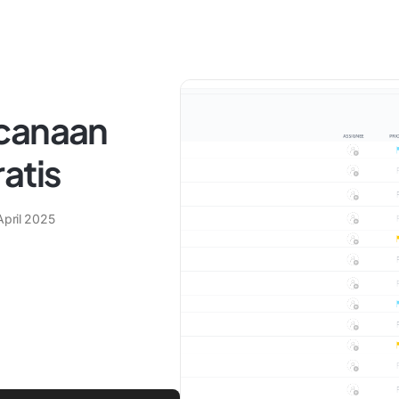
ncanaan
atis
April 2025