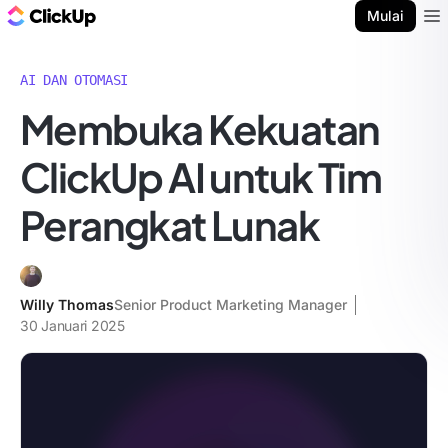
Blog ClickUp
Mulai
Ope
AI DAN OTOMASI
Membuka Kekuatan
ClickUp AI untuk Tim
Perangkat Lunak
Willy Thomas
Senior Product Marketing Manager
30 Januari 2025