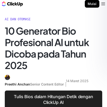
Blog ClickUp
Mulai
Ope
AI DAN OTOMASI
10 Generator Bio
Profesional AI untuk
Dicoba pada Tahun
2025
14 Maret 2025
Preethi Anchan
Senior Content Editor
Tulis Bios dalam Hitungan Detik dengan
ClickUp AI