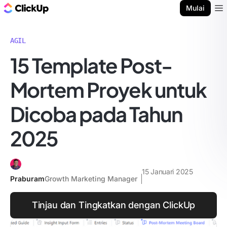
Blog ClickUp
Mulai
Ope
AGIL
15 Template Post-
Mortem Proyek untuk
Dicoba pada Tahun
2025
15 Januari 2025
Praburam
Growth Marketing Manager
Tinjau dan Tingkatkan dengan ClickUp