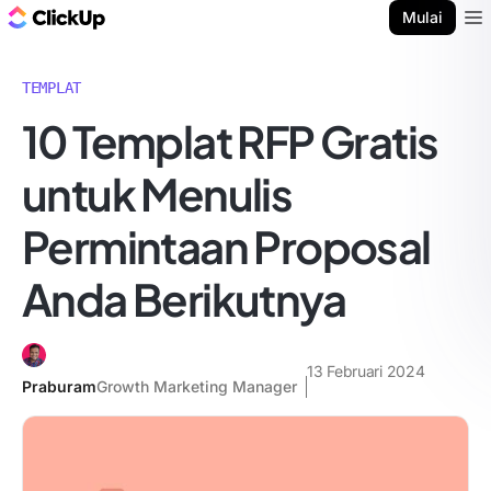
Blog ClickUp
Mulai
Ope
TEMPLAT
10 Templat RFP Gratis
untuk Menulis
Permintaan Proposal
Anda Berikutnya
13 Februari 2024
Praburam
Growth Marketing Manager