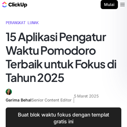
Blog ClickUp
Mulai
Ope
PERANGKAT LUNAK
15 Aplikasi Pengatur
Waktu Pomodoro
Terbaik untuk Fokus di
Tahun 2025
5 Maret 2025
Garima Behal
Senior Content Editor
Buat blok waktu fokus dengan templat
gratis ini