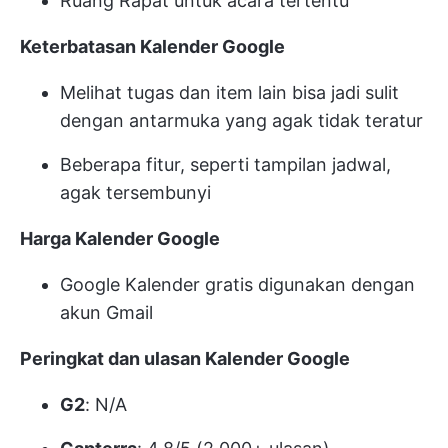
Ruang Rapat untuk acara tertentu
Keterbatasan Kalender Google
Melihat tugas dan item lain bisa jadi sulit
dengan antarmuka yang agak tidak teratur
Beberapa fitur, seperti tampilan jadwal,
agak tersembunyi
Harga Kalender Google
Google Kalender gratis digunakan dengan
akun Gmail
Peringkat dan ulasan Kalender Google
G2
: N/A