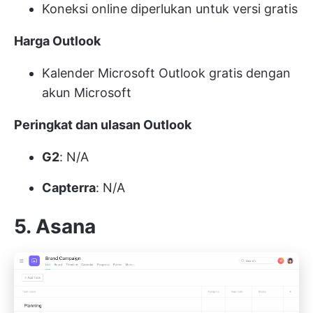
Koneksi online diperlukan untuk versi gratis
Harga Outlook
Kalender Microsoft Outlook gratis dengan
akun Microsoft
Peringkat dan ulasan Outlook
G2
: N/A
Capterra
: N/A
5. Asana