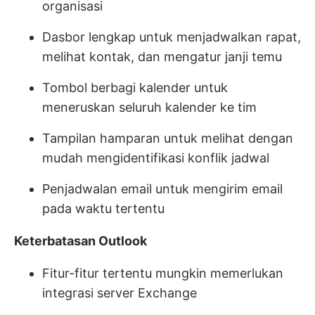
organisasi
Dasbor lengkap untuk menjadwalkan rapat,
melihat kontak, dan mengatur janji temu
Tombol berbagi kalender untuk
meneruskan seluruh kalender ke tim
Tampilan hamparan untuk melihat dengan
mudah mengidentifikasi konflik jadwal
Penjadwalan email untuk mengirim email
pada waktu tertentu
Keterbatasan Outlook
Fitur-fitur tertentu mungkin memerlukan
integrasi server Exchange