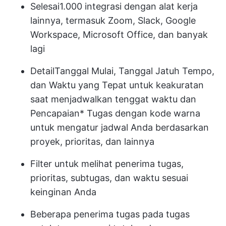
Selesai
1.000 integrasi
dengan alat kerja
lainnya, termasuk Zoom, Slack, Google
Workspace, Microsoft Office, dan banyak
lagi
Detail
Tanggal Mulai, Tanggal Jatuh Tempo,
dan Waktu yang Tepat
untuk keakuratan
saat menjadwalkan tenggat waktu dan
Pencapaian
* Tugas dengan kode warna
untuk mengatur jadwal Anda berdasarkan
proyek, prioritas, dan lainnya
Filter untuk melihat penerima tugas,
prioritas, subtugas, dan waktu sesuai
keinginan Anda
Beberapa penerima tugas
pada tugas