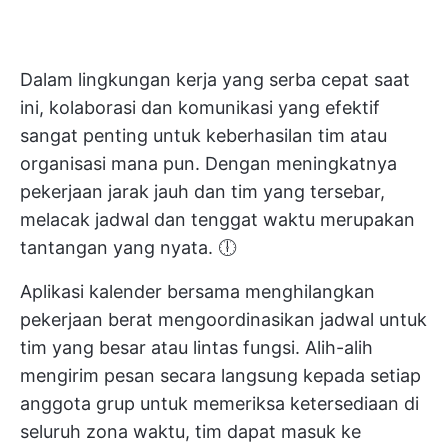
Dalam lingkungan kerja yang serba cepat saat
ini, kolaborasi dan komunikasi yang efektif
sangat penting untuk keberhasilan tim atau
organisasi mana pun. Dengan meningkatnya
pekerjaan jarak jauh dan tim yang tersebar,
melacak jadwal dan tenggat waktu merupakan
tantangan yang nyata. 🕕
Aplikasi kalender bersama menghilangkan
pekerjaan berat
mengoordinasikan jadwal
untuk
tim yang besar atau lintas fungsi. Alih-alih
mengirim pesan secara langsung kepada setiap
anggota grup untuk memeriksa ketersediaan di
seluruh zona waktu, tim dapat masuk ke