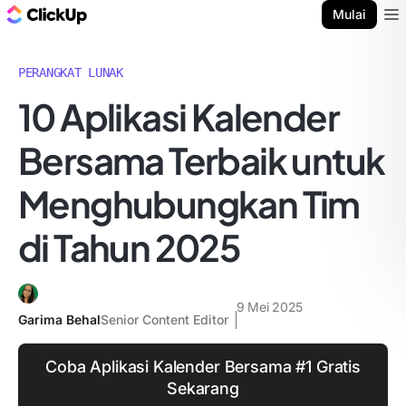
Blog ClickUp
Mulai
Ope
PERANGKAT LUNAK
10 Aplikasi Kalender
Bersama Terbaik untuk
Menghubungkan Tim
di Tahun 2025
9 Mei 2025
Garima Behal
Senior Content Editor
Coba Aplikasi Kalender Bersama #1 Gratis
Sekarang