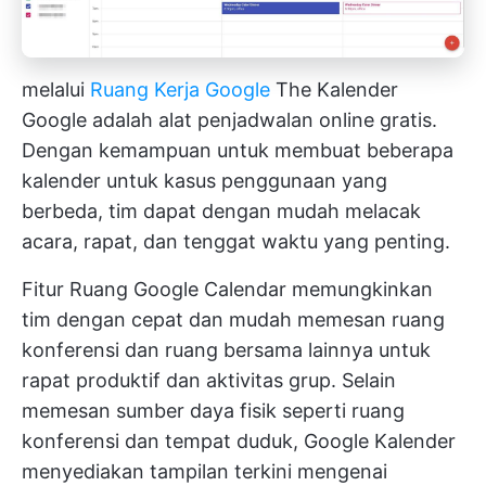
melalui
Ruang Kerja Google
The
Kalender
Google
adalah alat penjadwalan online gratis.
Dengan kemampuan untuk membuat beberapa
kalender untuk kasus penggunaan yang
berbeda, tim dapat dengan mudah melacak
acara, rapat, dan tenggat waktu yang penting.
Fitur Ruang Google Calendar memungkinkan
tim dengan cepat dan mudah memesan ruang
konferensi dan ruang bersama lainnya untuk
rapat produktif dan aktivitas grup. Selain
memesan sumber daya fisik seperti ruang
konferensi dan tempat duduk, Google Kalender
menyediakan tampilan terkini mengenai