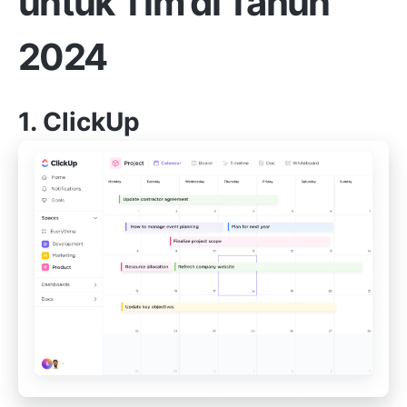
untuk Tim di Tahun
2024
1.
ClickUp