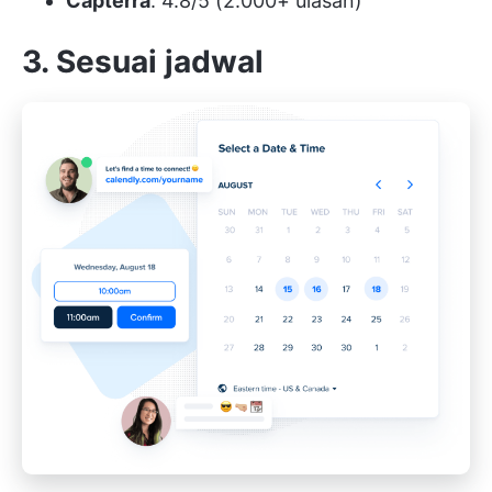
Capterra
: 4.8/5 (2.000+ ulasan)
3. Sesuai jadwal