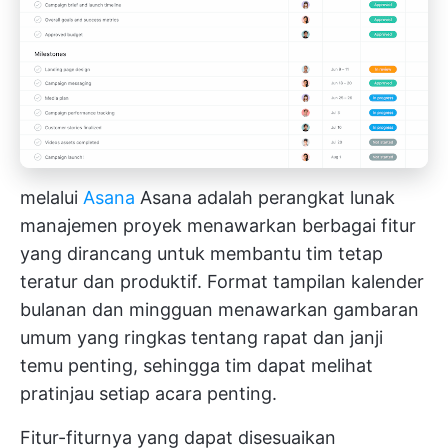
melalui
Asana
Asana adalah
perangkat lunak
manajemen proyek
menawarkan berbagai fitur
yang dirancang untuk membantu tim tetap
teratur dan produktif. Format tampilan kalender
bulanan dan mingguan menawarkan gambaran
umum yang ringkas tentang rapat dan janji
temu penting, sehingga tim dapat melihat
pratinjau setiap acara penting.
Fitur-fiturnya yang dapat disesuaikan