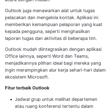
Outlook juga menawarkan alat untuk
tugas
pelacakan
dan mengelola kontak. Aplikasi ini
memberikan kemampuan pelaporan yang kuat
kepada pengguna, seperti menghasilkan
laporan tugas dan aktivitas di beberapa tim.
Outlook mudah diintegrasikan dengan aplikasi
Office lainnya, seperti Word dan Teams,
menjadikannya pilihan ideal bagi mereka yang
ingin merampingkan alur kerja sehari-hari dalam
ekosistem Microsoft.
Fitur terbaik Outlook
Jadwal grup untuk melihat departemen
atau ruang konferensi tertentu dalam