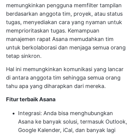
memungkinkan pengguna memfilter tampilan
berdasarkan anggota tim, proyek, atau status
tugas, menyediakan cara yang nyaman untuk
memprioritaskan tugas. Kemampuan
manajemen rapat Asana memudahkan tim
untuk berkolaborasi dan menjaga semua orang
tetap sinkron.
Hal ini memungkinkan komunikasi yang lancar
di antara anggota tim sehingga semua orang
tahu apa yang diharapkan dari mereka.
Fitur terbaik Asana
Integrasi: Anda bisa menghubungkan
Asana ke banyak solusi, termasuk Outlook,
Google Kalender, iCal, dan banyak lagi