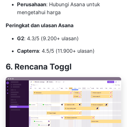
Perusahaan
: Hubungi Asana untuk
mengetahui harga
Peringkat dan ulasan Asana
G2
: 4.3/5 (9.200+ ulasan)
Capterra
: 4.5/5 (11.900+ ulasan)
6. Rencana Toggl