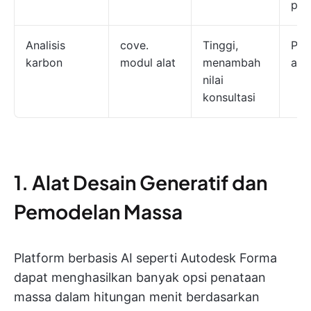
pem
Analisis
cove.
Tinggi,
Per
karbon
modul alat
menambah
alur
nilai
konsultasi
1. Alat Desain Generatif dan
Pemodelan Massa
Platform berbasis AI seperti Autodesk Forma
dapat menghasilkan banyak opsi penataan
massa dalam hitungan menit berdasarkan