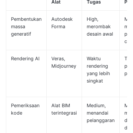
Alat
Tugas
Pen
Pembentukan
Autodesk
High,
Med
massa
Forma
merombak
mem
generatif
desain awal
pen
clo
Rendering AI
Veras,
Waktu
Tin
Midjourney
rendering
plu
yang lebih
pla
singkat
Pemeriksaan
Alat BIM
Medium,
Med
kode
terintegrasi
menandai
mem
pelanggaran
disi
dal