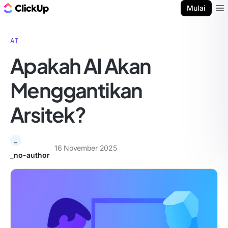
Blog ClickUp
Mulai
Ope
AI
Apakah AI Akan
Menggantikan
Arsitek?
_
16 November 2025
_no-author