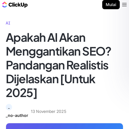
Blog ClickUp
Mulai
Ope
AI
Apakah AI Akan
Menggantikan SEO?
Pandangan Realistis
Dijelaskan [Untuk
2025]
_
13 November 2025
_no-author