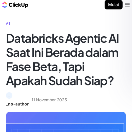
Blog ClickUp
Mulai
Ope
AI
Databricks Agentic AI
Saat Ini Berada dalam
Fase Beta, Tapi
Apakah Sudah Siap?
_
11 November 2025
_no-author