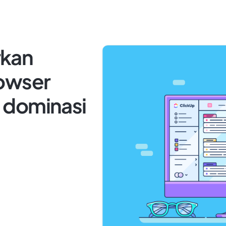
rkan
rowser
 dominasi