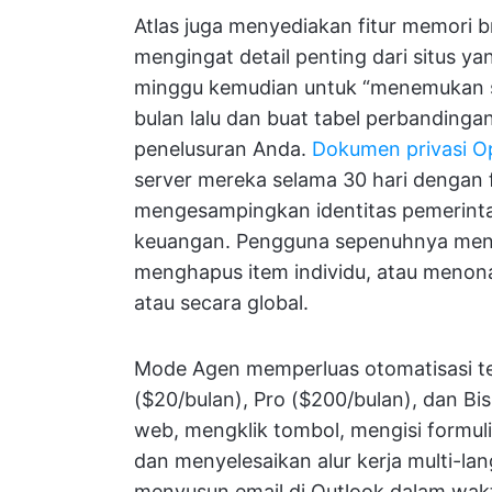
Atlas juga menyediakan fitur memori b
mengingat detail penting dari situs 
minggu kemudian untuk “menemukan se
bulan lalu dan buat tabel perbanding
penelusuran Anda.
Dokumen privasi O
server mereka selama 30 hari dengan f
mengesampingkan identitas pemerintah
keuangan. Pengguna sepenuhnya mengo
menghapus item individu, atau menonak
atau secara global.
Mode Agen memperluas otomatisasi tet
($20/bulan), Pro ($200/bulan), dan Bisn
web, mengklik tombol, mengisi formul
dan menyelesaikan alur kerja multi-
menyusun email di Outlook dalam waktu