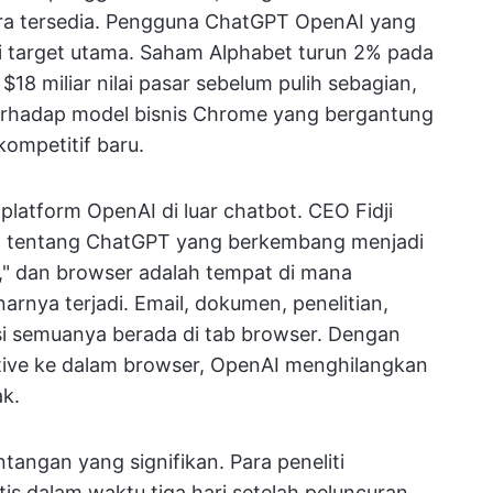
ra tersedia. Pengguna ChatGPT OpenAI yang
i target utama. Saham Alphabet turun 2% pada
8 miliar nilai pasar sebelum pulih sebagian,
erhadap model bisnis Chrome yang bergantung
ompetitif baru.
 platform OpenAI di luar chatbot. CEO Fidji
n tentang ChatGPT yang berkembang menjadi
," dan browser adalah tempat di mana
rnya terjadi. Email, dokumen, penelitian,
si semuanya berada di tab browser. Dengan
ive ke dalam browser, OpenAI menghilangkan
ak.
angan yang signifikan. Para peneliti
 dalam waktu tiga hari setelah peluncuran,