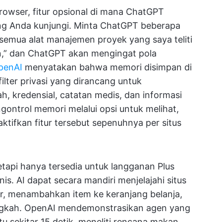
rowser, fitur opsional di mana ChatGPT
yang Anda kunjungi. Minta ChatGPT beberapa
mua alat manajemen proyek yang saya teliti
an,” dan ChatGPT akan mengingat pola
penAI
menyatakan bahwa memori disimpan di
ilter privasi yang dirancang untuk
, kredensial, catatan medis, dan informasi
ntrol memori melalui opsi untuk melihat,
tifkan fitur tersebut sepenuhnya per situs
api hanya tersedia untuk langganan Plus
is. AI dapat secara mandiri menjelajahi situs
ir, menambahkan item ke keranjang belanja,
langkah. OpenAI mendemonstrasikan agen yang
 sekitar 15 detik, meneliti rencana makan,