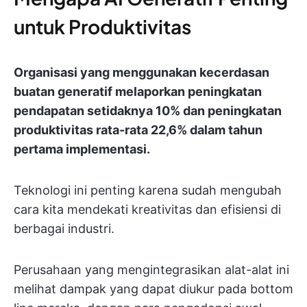
untuk Produktivitas
Organisasi yang menggunakan kecerdasan
buatan generatif melaporkan peningkatan
pendapatan setidaknya 10% dan peningkatan
produktivitas rata-rata 22,6% dalam tahun
pertama implementasi.
Teknologi ini penting karena sudah mengubah
cara kita mendekati kreativitas dan efisiensi di
berbagai industri.
Perusahaan yang mengintegrasikan alat-alat ini
melihat dampak yang dapat diukur pada bottom