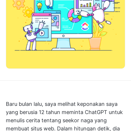
Baru bulan lalu, saya melihat keponakan saya
yang berusia 12 tahun meminta ChatGPT untuk
menulis cerita tentang seekor naga yang
membuat situs web. Dalam hitungan detik, dia