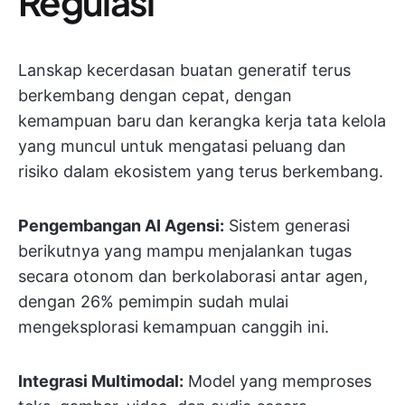
Regulasi
Lanskap kecerdasan buatan generatif terus
berkembang dengan cepat, dengan
kemampuan baru dan kerangka kerja tata kelola
yang muncul untuk mengatasi peluang dan
risiko dalam ekosistem yang terus berkembang.
Pengembangan AI Agensi:
Sistem generasi
berikutnya yang mampu menjalankan tugas
secara otonom dan berkolaborasi antar agen,
dengan 26% pemimpin sudah mulai
mengeksplorasi kemampuan canggih ini.
Integrasi Multimodal:
Model yang memproses