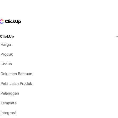
ClickUp Logo
ClickUp
Harga
Produk
Unduh
Dokumen Bantuan
Peta Jalan Produk
Pelanggan
Template
Integrasi