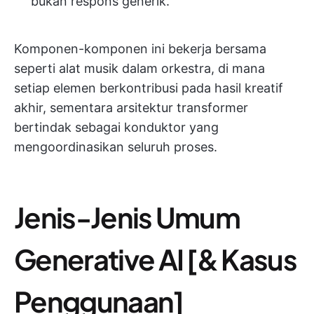
bukan respons generik.
Komponen-komponen ini bekerja bersama
seperti alat musik dalam orkestra, di mana
setiap elemen berkontribusi pada hasil kreatif
akhir, sementara arsitektur transformer
bertindak sebagai konduktor yang
mengoordinasikan seluruh proses.
Jenis-Jenis Umum
Generative AI [& Kasus
Penggunaan]