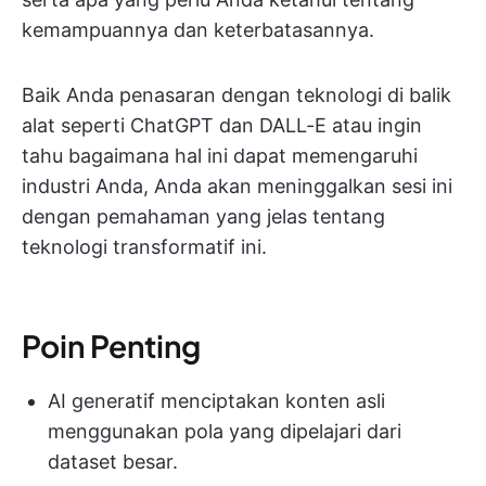
kemampuannya dan keterbatasannya.
Baik Anda penasaran dengan teknologi di balik
alat seperti ChatGPT dan DALL-E atau ingin
tahu bagaimana hal ini dapat memengaruhi
industri Anda, Anda akan meninggalkan sesi ini
dengan pemahaman yang jelas tentang
teknologi transformatif ini.
Poin Penting
AI generatif menciptakan konten asli
menggunakan pola yang dipelajari dari
dataset besar.