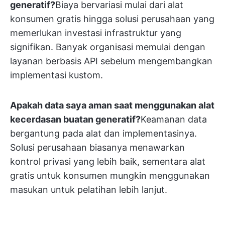
generatif?
Biaya bervariasi mulai dari alat
konsumen gratis hingga solusi perusahaan yang
memerlukan investasi infrastruktur yang
signifikan. Banyak organisasi memulai dengan
layanan berbasis API sebelum mengembangkan
implementasi kustom.
Apakah data saya aman saat menggunakan alat
kecerdasan buatan generatif?
Keamanan data
bergantung pada alat dan implementasinya.
Solusi perusahaan biasanya menawarkan
kontrol privasi yang lebih baik, sementara alat
gratis untuk konsumen mungkin menggunakan
masukan untuk pelatihan lebih lanjut.