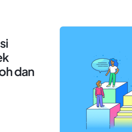
si
ek
oh dan