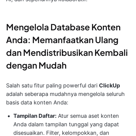
Mengelola Database Konten
Anda: Memanfaatkan Ulang
dan Mendistribusikan Kembali
dengan Mudah
Salah satu fitur paling powerful dari
ClickUp
adalah seberapa mudahnya mengelola seluruh
basis data konten Anda:
Tampilan Daftar:
Atur semua aset konten
Anda dalam tampilan tunggal yang dapat
disesuaikan. Filter, kelompokkan, dan