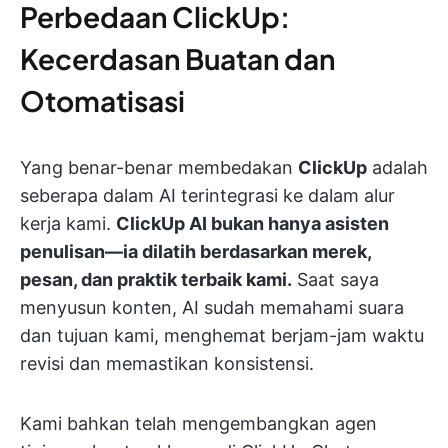
Perbedaan ClickUp:
Kecerdasan Buatan dan
Otomatisasi
Yang benar-benar membedakan
ClickUp
adalah
seberapa dalam AI terintegrasi ke dalam alur
kerja kami.
ClickUp AI bukan hanya asisten
penulisan—ia dilatih berdasarkan merek,
pesan, dan praktik terbaik kami.
Saat saya
menyusun konten, AI sudah memahami suara
dan tujuan kami, menghemat berjam-jam waktu
revisi dan memastikan konsistensi.
Kami bahkan telah mengembangkan agen