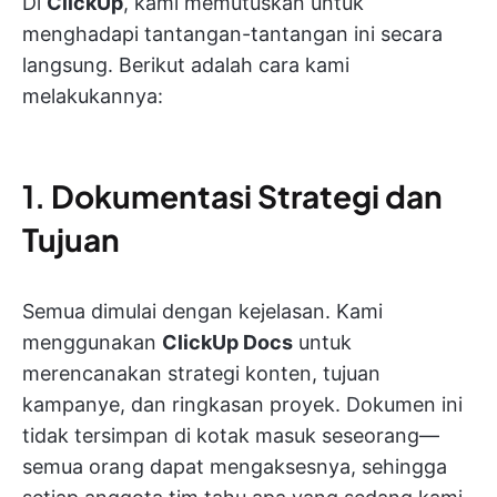
Di
ClickUp
, kami memutuskan untuk
menghadapi tantangan-tantangan ini secara
langsung. Berikut adalah cara kami
melakukannya:
1.
Dokumentasi Strategi dan
Tujuan
Semua dimulai dengan kejelasan. Kami
menggunakan
ClickUp Docs
untuk
merencanakan strategi konten, tujuan
kampanye, dan ringkasan proyek. Dokumen ini
tidak tersimpan di kotak masuk seseorang—
semua orang dapat mengaksesnya, sehingga