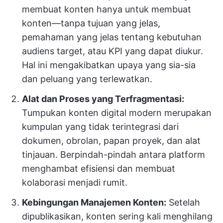
membuat konten hanya untuk membuat
konten—tanpa tujuan yang jelas,
pemahaman yang jelas tentang kebutuhan
audiens target, atau KPI yang dapat diukur.
Hal ini mengakibatkan upaya yang sia-sia
dan peluang yang terlewatkan.
Alat dan Proses yang Terfragmentasi:
Tumpukan konten digital modern merupakan
kumpulan yang tidak terintegrasi dari
dokumen, obrolan, papan proyek, dan alat
tinjauan. Berpindah-pindah antara platform
menghambat efisiensi dan membuat
kolaborasi menjadi rumit.
Kebingungan Manajemen Konten:
Setelah
dipublikasikan, konten sering kali menghilang