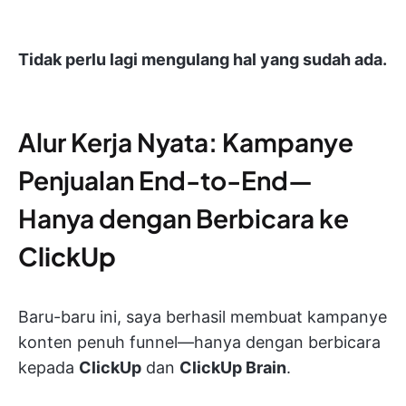
Tidak perlu lagi mengulang hal yang sudah ada.
Alur Kerja Nyata: Kampanye
Penjualan End-to-End—
Hanya dengan Berbicara ke
ClickUp
Baru-baru ini, saya berhasil membuat kampanye
konten penuh funnel—hanya dengan berbicara
kepada
ClickUp
dan
ClickUp Brain
.