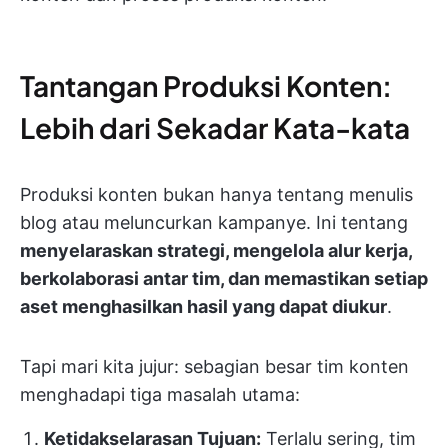
Tantangan Produksi Konten:
Lebih dari Sekadar Kata-kata
Produksi konten bukan hanya tentang menulis
blog atau meluncurkan kampanye. Ini tentang
menyelaraskan strategi, mengelola alur kerja,
berkolaborasi antar tim, dan memastikan setiap
aset menghasilkan hasil yang dapat diukur
.
Tapi mari kita jujur: sebagian besar tim konten
menghadapi tiga masalah utama:
Ketidakselarasan Tujuan:
Terlalu sering, tim