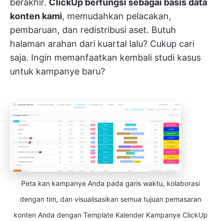
berakhir.
ClickUp berfungsi sebagai basis data
konten kami
, memudahkan pelacakan,
pembaruan, dan redistribusi aset. Butuh
halaman arahan dari kuartal lalu? Cukup cari
saja. Ingin memanfaatkan kembali studi kasus
untuk kampanye baru?
Peta kan kampanye Anda pada garis waktu, kolaborasi
dengan tim, dan visualisasikan semua tujuan pemasaran
konten Anda dengan Template Kalender Kampanye ClickUp