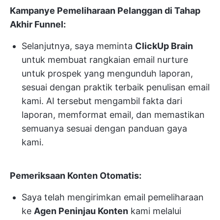
Kampanye Pemeliharaan Pelanggan di Tahap
Akhir Funnel:
Selanjutnya, saya meminta
ClickUp Brain
untuk membuat rangkaian email nurture
untuk prospek yang mengunduh laporan,
sesuai dengan praktik terbaik penulisan email
kami. AI tersebut mengambil fakta dari
laporan, memformat email, dan memastikan
semuanya sesuai dengan panduan gaya
kami.
Pemeriksaan Konten Otomatis:
Saya telah mengirimkan email pemeliharaan
ke
Agen Peninjau Konten
kami melalui