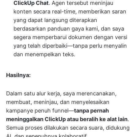
ClickUp Chat
. Agen tersebut meninjau
konten secara real-time, memberikan saran
yang dapat langsung diterapkan
berdasarkan panduan gaya kami, dan saya
segera memperbarui dokumen dengan versi
yang telah diperbaiki—tanpa perlu menyalin
dan menempelkan teks.
Hasilnya:
Dalam satu alur kerja, saya merencanakan,
membuat, meninjau, dan menyelesaikan
kampanye penuh funnel—
tanpa pernah
meninggalkan ClickUp atau beralih ke alat lain
.
Semua proses dilakukan secara suara, didukung
AI, dan sepenuhnya kolaboratif.