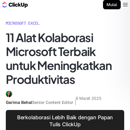
Blog ClickUp
Mulai
Ope
MICROSOFT EXCEL
11 Alat Kolaborasi
Microsoft Terbaik
untuk Meningkatkan
Produktivitas
6 Maret 2025
Garima Behal
Senior Content Editor
Berkolaborasi Lebih Baik dengan Papan
Tulis ClickUp