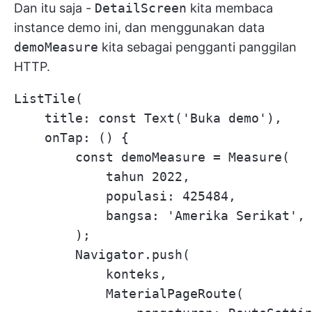
Dan itu saja -
DetailScreen
kita membaca
instance demo ini, dan menggunakan data
demoMeasure
kita sebagai pengganti panggilan
HTTP.
ListTile(

    title: const Text('Buka demo'),

    onTap: () {

        const demoMeasure = Measure(

            tahun 2022,

            populasi: 425484,

            bangsa: 'Amerika Serikat',

        );

        Navigator.push(

            konteks,

            MaterialPageRoute(
