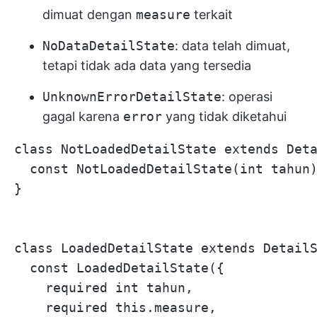
dimuat dengan
measure
terkait
NoDataDetailState
: data telah dimuat,
tetapi tidak ada data yang tersedia
UnknownErrorDetailState
: operasi
gagal karena
error
yang tidak diketahui
class NotLoadedDetailState extends Deta
  const NotLoadedDetailState(int tahun)
}

class LoadedDetailState extends DetailS
  const LoadedDetailState({

    required int tahun,

    required this.measure,
