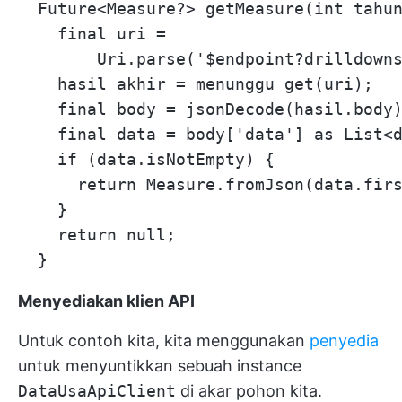
  Future<Measure?> getMeasure(int tahun
    final uri =

        Uri.parse('$endpoint?drilldowns
    hasil akhir = menunggu get(uri);

    final body = jsonDecode(hasil.body)
    final data = body['data'] as List<d
    if (data.isNotEmpty) {

      return Measure.fromJson(data.firs
    }

    return null;

Menyediakan klien API
Untuk contoh kita, kita menggunakan
penyedia
untuk menyuntikkan sebuah instance
DataUsaApiClient
di akar pohon kita.