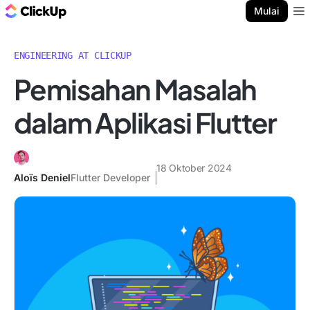
Blog ClickUp
Mulai
Ope
ENGINEERING AT CLICKUP
Pemisahan Masalah
dalam Aplikasi Flutter
18 Oktober 2024
Aloïs Deniel
Flutter Developer