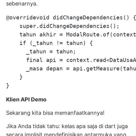
sebenarnya.
@overridevoid didChangeDependencies() {
    super.didChangeDependencies();

    tahun akhir = ModalRoute.of(context
    if (_tahun != tahun) {

      _tahun = tahun;

      final api = context.read<DataUsaA
      _masa depan = api.getMeasure(tahu
    }

Klien API Demo
Sekarang kita bisa memanfaatkannya!
Jika Anda tidak tahu: kelas apa saja
di dart juga
secara implisit mendefinisikan antarmuka yang