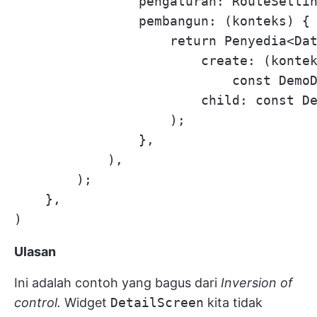
                pengaturan: RouteSettin
                pembangun: (konteks) {

                    return Penyedia<Dat
                        create: (kontek
                            const DemoD
                        child: const De
                    );

                },

            ),

        );

    },

Ulasan
Ini adalah contoh yang bagus dari
Inversion of
control.
Widget
DetailScreen
kita tidak