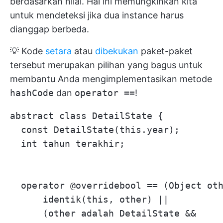
berdasarkan nilai. Hal ini memungkinkan kita
untuk mendeteksi jika dua instance harus
dianggap berbeda.
💡 Kode
setara
atau
dibekukan
paket-paket
tersebut merupakan pilihan yang bagus untuk
membantu Anda mengimplementasikan metode
hashCode
dan
operator ==
!
abstract class DetailState {

  const DetailState(this.year);

  int tahun terakhir;

  operator @overridebool == (Object oth
      identik(this, other) ||

      (other adalah DetailState &&
