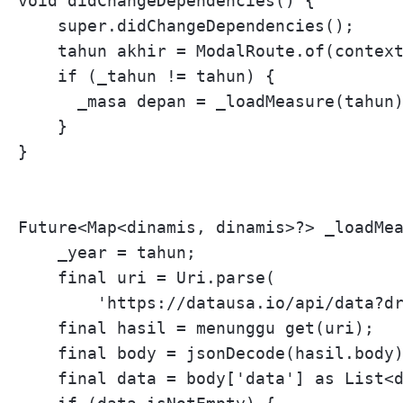
void didChangeDependencies() {

    super.didChangeDependencies();

    tahun akhir = ModalRoute.of(context
    if (_tahun != tahun) {

      _masa depan = _loadMeasure(tahun)
    }

}

Future<Map<dinamis, dinamis>?> _loadMea
    _year = tahun;

    final uri = Uri.parse(

        'https://datausa.io/api/data?dr
    final hasil = menunggu get(uri);

    final body = jsonDecode(hasil.body)
    final data = body['data'] as List<d