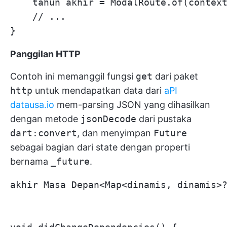
    tahun akhir = ModalRoute.of(context
    // ...

Panggilan HTTP
Contoh ini memanggil fungsi
get
dari paket
http
untuk mendapatkan data dari
aPI
datausa.io
mem-parsing JSON yang dihasilkan
dengan metode
jsonDecode
dari pustaka
dart:convert
, dan menyimpan
Future
sebagai bagian dari state dengan properti
bernama
_future
.
akhir Masa Depan<Map<dinamis, dinamis>?