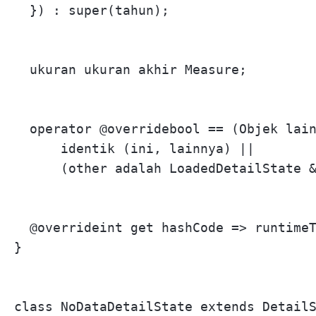
  }) : super(tahun);

  ukuran ukuran akhir Measure;

  operator @overridebool == (Objek lain
      identik (ini, lainnya) ||

      (other adalah LoadedDetailState &
  @overrideint get hashCode => runtimeT
}

class NoDataDetailState extends DetailS