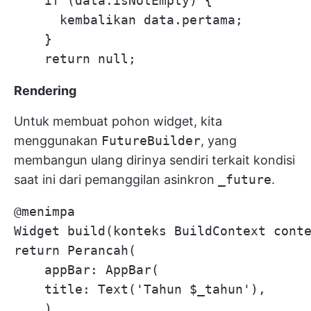
    if (data.isNotEmpty) {

      kembalikan data.pertama;

    }

Rendering
Untuk membuat pohon widget, kita
menggunakan
FutureBuilder
, yang
membangun ulang dirinya sendiri terkait kondisi
saat ini dari pemanggilan asinkron
_future
.
@menimpa

Widget build(konteks BuildContext conte
return Perancah(

    appBar: AppBar(

    title: Text('Tahun $_tahun'),

    ),
