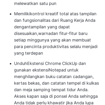
melewatkan satu pun
Memiliki
kontrol kreatif total atas tampilan
dan fungsionalitas
dari Ruang Kerja Anda
dengan
tampilan yang dapat
disesuaikan
,
warna
dan fitur-fitur baru
setiap minggunya yang akan membuat
para pencinta produktivitas selalu menjadi
yang terdepan
Unduh
Ekstensi Chrome ClickUp
dan
gunakan ekstensi
Notepad
untuk
menghilangkan buku catatan cadangan,
kertas bekas, dan catatan tempel di kulkas
dan meja samping tempat tidur Anda.
Akses kapan saja di ponsel Anda sehingga
Anda tidak perlu khawatir jika Anda lupa