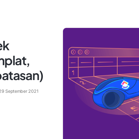
ek
plat,
batasan)
29 September 2021