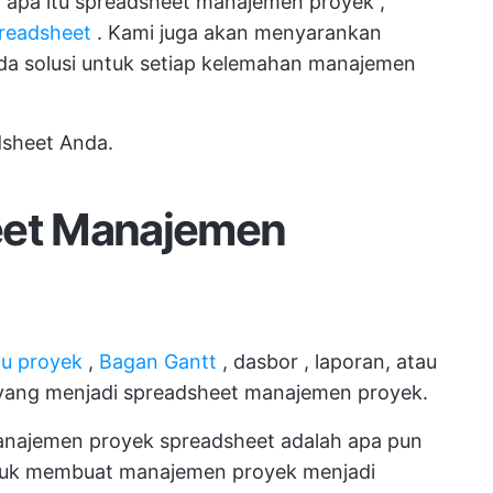
i
apa itu spreadsheet manajemen proyek
,
preadsheet
. Kami juga akan menyarankan
nda
solusi untuk setiap kelemahan manajemen
adsheet Anda.
eet Manajemen
tu proyek
,
Bagan Gantt
,
dasbor
, laporan, atau
 yang menjadi spreadsheet manajemen proyek.
anajemen proyek spreadsheet adalah apa pun
ntuk membuat manajemen proyek menjadi