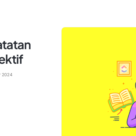
tatan
ektif
r 2024