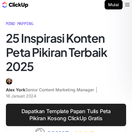
Blog ClickUp
Mulai
Ope
MIND MAPPING
25 Inspirasi Konten
Peta Pikiran Terbaik
2025
Alex York
Senior Content Marketing Manager
16 Januari 2024
Dapatkan Template Papan Tulis Peta
Pikiran Kosong ClickUp Gratis