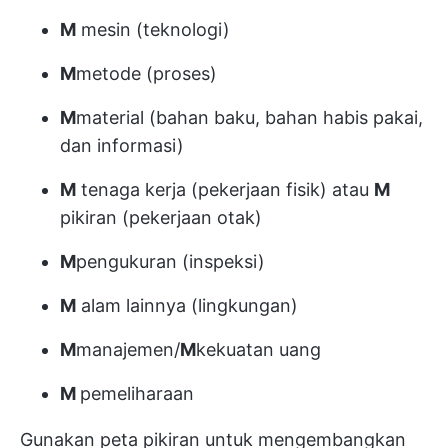
M
mesin (teknologi)
M
metode (proses)
M
material (bahan baku, bahan habis pakai,
dan informasi)
M
tenaga kerja (pekerjaan fisik) atau
M
pikiran (pekerjaan otak)
M
pengukuran (inspeksi)
M
alam lainnya (lingkungan)
M
manajemen/
M
kekuatan uang
M
pemeliharaan
Gunakan peta pikiran untuk mengembangkan