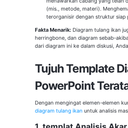
menawarkan cabang yang telah d
(mis., metode, materi). Menghe
terorganisir dengan struktur siap 
Fakta Menarik:
Diagram tulang ikan ju
herringbone, dan diagram sebab-akibat
dari diagram ini ke dalam diskusi, An
Tujuh Template Di
PowerPoint Terat
Dengan mengingat elemen-elemen kunc
diagram tulang ikan
untuk analisis mas
1. templat Analisis Aka