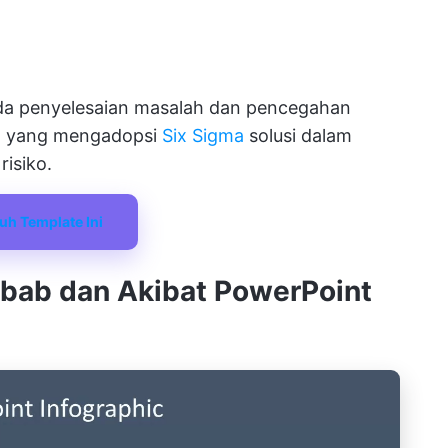
ada penyelesaian masalah dan pencegahan
im yang mengadopsi
Six Sigma
solusi dalam
isiko.
uh Template Ini
Sebab dan Akibat PowerPoint