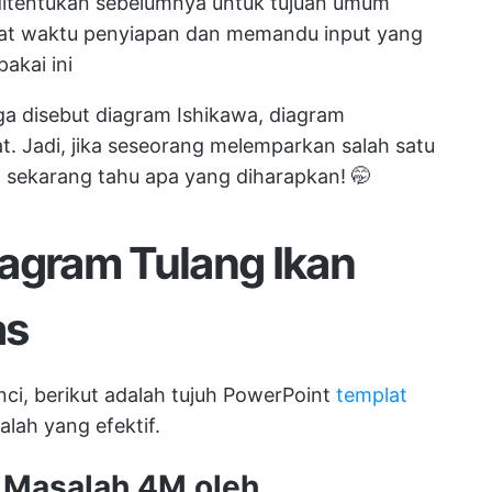
itentukan sebelumnya untuk tujuan umum
mat waktu penyiapan dan memandu input yang
pakai ini
ga disebut diagram Ishikawa, diagram
. Jadi, jika seseorang melemparkan salah satu
da sekarang tahu apa yang diharapkan! 🤭
agram Tulang Ikan
as
i, berikut adalah tujuh PowerPoint
templat
alah yang efektif.
r Masalah 4M oleh