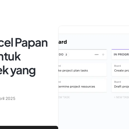
cel Papan
ntuk
k yang
pril 2025