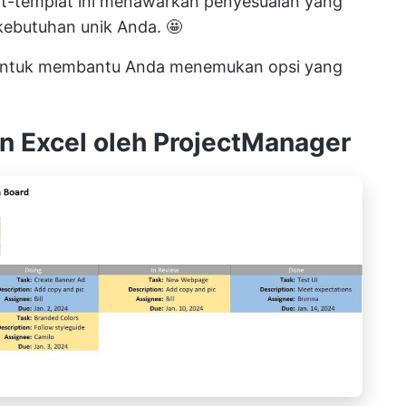
lat-templat ini menawarkan penyesuaian yang
kebutuhan unik Anda. 🤩
an untuk membantu Anda menemukan opsi yang
n Excel oleh ProjectManager